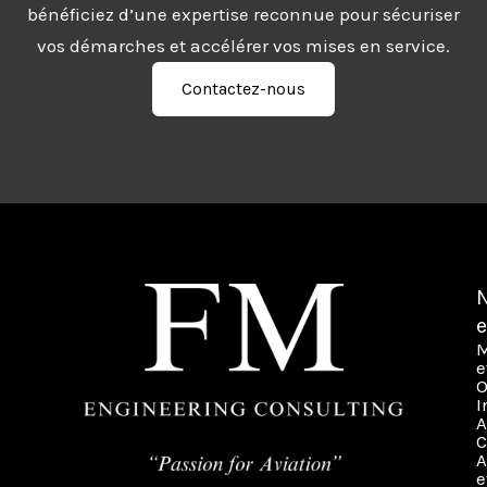
bénéficiez d’une expertise reconnue pour sécuriser
vos démarches et accélérer vos mises en service.
Contactez-nous
e
M
e
O
I
A
C
A
e